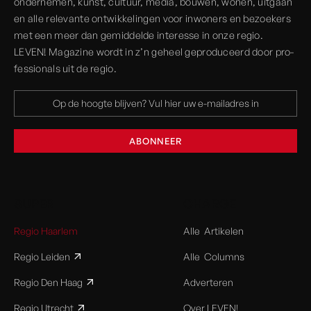
onder­nemen, kunst, cultuur, media, bouwen, wonen, uitgaan
en alle rele­vante ont­wikkelingen voor inwoners en bezoekers
met een meer dan gemiddelde interesse in onze regio.
LEVEN! Magazine wordt in z’n geheel geprodu­ceerd door pro­
fessionals uit de regio.
SUPER
CHARGE
Regio Haarlem
Alle Artikelen
Regio Leiden
Alle Columns
Regio Den Haag
Adverteren
Regio Utrecht
Over LEVEN!