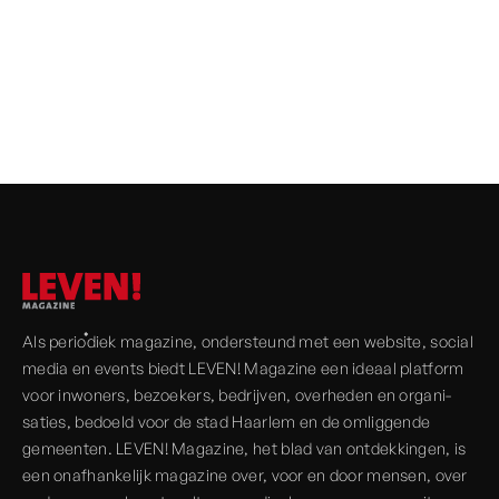
VRIENDEN VAN
LEVEN!
MAGAZINE
Als periodiek magazine, onder­steund met een website, social
media en events biedt LEVEN! Magazine een ideaal platform
voor inwoners, bezoekers, bedrijven, over­heden en organi­
saties, bedoeld voor de stad Haarlem en de omliggende
gemeenten. LEVEN! Magazine, het blad van ont­dekkingen, is
een onaf­hankelijk magazine over, voor en door mensen, over