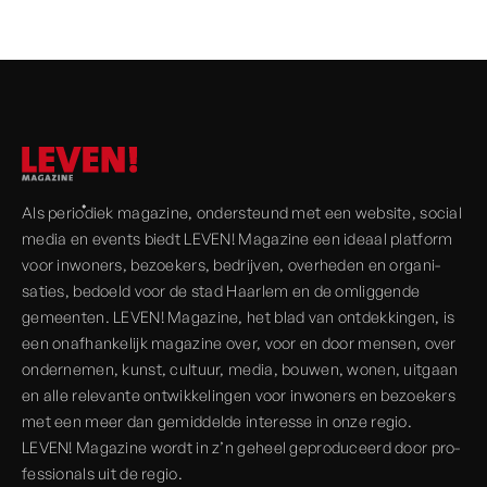
Als periodiek magazine, onder­steund met een website, social
media en events biedt LEVEN! Magazine een ideaal platform
voor inwoners, bezoekers, bedrijven, over­heden en organi­
saties, bedoeld voor de stad Haarlem en de omliggende
gemeenten. LEVEN! Magazine, het blad van ont­dekkingen, is
een onaf­hankelijk magazine over, voor en door mensen, over
onder­nemen, kunst, cultuur, media, bouwen, wonen, uitgaan
en alle rele­vante ont­wikkelingen voor inwoners en bezoekers
met een meer dan gemiddelde interesse in onze regio.
LEVEN! Magazine wordt in z’n geheel geprodu­ceerd door pro­
fessionals uit de regio.