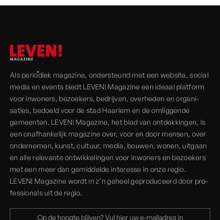
Als periodiek magazine, onder­steund met een website, social
media en events biedt LEVEN! Magazine een ideaal platform
voor inwoners, bezoekers, bedrijven, over­heden en organi­
saties, bedoeld voor de stad Haarlem en de omliggende
gemeenten. LEVEN! Magazine, het blad van ont­dekkingen, is
een onaf­hankelijk magazine over, voor en door mensen, over
onder­nemen, kunst, cultuur, media, bouwen, wonen, uitgaan
en alle rele­vante ont­wikkelingen voor inwoners en bezoekers
met een meer dan gemiddelde interesse in onze regio.
LEVEN! Magazine wordt in z’n geheel geprodu­ceerd door pro­
fessionals uit de regio.