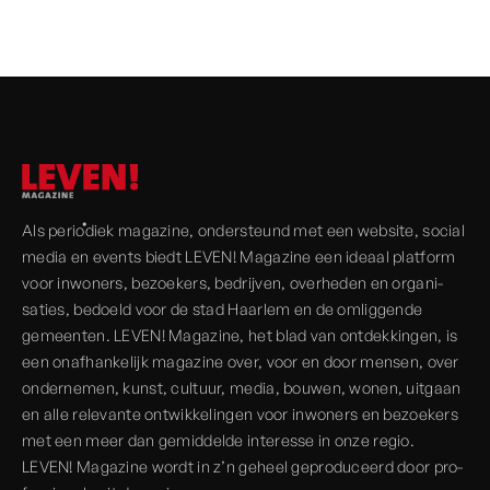
Als periodiek magazine, onder­steund met een website, social
media en events biedt LEVEN! Magazine een ideaal platform
voor inwoners, bezoekers, bedrijven, over­heden en organi­
saties, bedoeld voor de stad Haarlem en de omliggende
gemeenten. LEVEN! Magazine, het blad van ont­dekkingen, is
een onaf­hankelijk magazine over, voor en door mensen, over
onder­nemen, kunst, cultuur, media, bouwen, wonen, uitgaan
en alle rele­vante ont­wikkelingen voor inwoners en bezoekers
met een meer dan gemiddelde interesse in onze regio.
LEVEN! Magazine wordt in z’n geheel geprodu­ceerd door pro­