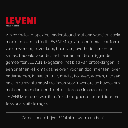
Als periodiek magazine, onder­steund met een website, social
media en events biedt LEVEN! Magazine een ideaal platform
voor inwoners, bezoekers, bedrijven, over­heden en organi­
saties, bedoeld voor de stad Haarlem en de omliggende
gemeenten. LEVEN! Magazine, het blad van ont­dekkingen, is
een onaf­hankelijk magazine over, voor en door mensen, over
onder­nemen, kunst, cultuur, media, bouwen, wonen, uitgaan
en alle rele­vante ont­wikkelingen voor inwoners en bezoekers
met een meer dan gemiddelde interesse in onze regio.
LEVEN! Magazine wordt in z’n geheel geprodu­ceerd door pro­
fessionals uit de regio.