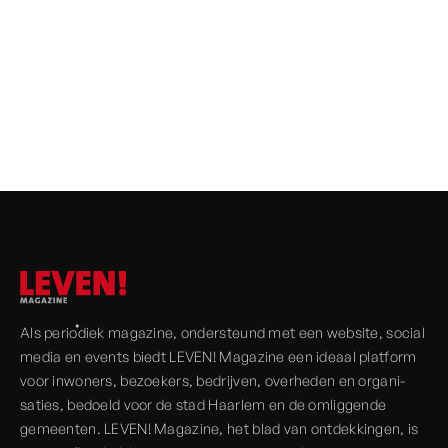
VRIENDEN VAN
LEVEN!
MAGAZINE
Als periodiek magazine, onder­steund met een website, social
media en events biedt LEVEN! Magazine een ideaal platform
voor inwoners, bezoekers, bedrijven, over­heden en organi­
saties, bedoeld voor de stad Haarlem en de omliggende
gemeenten. LEVEN! Magazine, het blad van ont­dekkingen, is